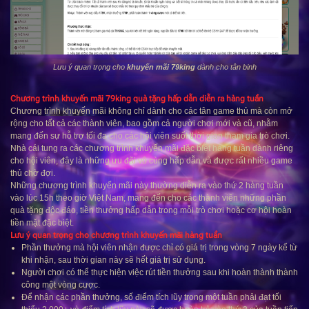
Lưu ý quan trọng cho
khuyến mãi 79king
dành cho tân binh
Chương trình khuyến mãi 79king quà tặng hấp dẫn diễn ra hàng tuần
Chương trình khuyến mãi không chỉ dành cho các tân game thủ mà còn mở
rộng cho tất cả các thành viên, bao gồm cả người chơi mới và cũ, nhằm
mang đến sự hỗ trợ tối đa cho các hội viên suốt thời gian tham gia trò chơi.
Nhà cái tung ra các chương trình khuyến mãi đặc biệt hàng tuần dành riêng
cho hội viên, đây là những ưu đãi vô cùng hấp dẫn và được rất nhiều game
thủ chờ đợi.
Những chương trình khuyến mãi này thường diễn ra vào thứ 2 hàng tuần
vào lúc 15h theo giờ Việt Nam, mang đến cho các thành viên những phần
quà tặng độc đáo, tiền thưởng hấp dẫn trong mỗi trò chơi hoặc cơ hội hoàn
tiền mặt đặc biệt.
Lưu ý quan trọng cho chương trình khuyến mãi hàng tuần
Phần thưởng mà hội viên nhận được chỉ có giá trị trong vòng 7 ngày kể từ
khi nhận, sau thời gian này sẽ hết giá trị sử dụng.
Người chơi có thể thực hiện việc rút tiền thưởng sau khi hoàn thành thành
công một vòng cược.
Để nhận các phần thưởng, số điểm tích lũy trong một tuần phải đạt tối