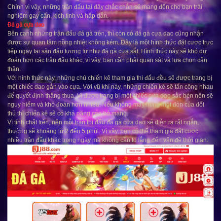
Chính vì vậy, những trận đấu tại đây chắc chắn sẽ mang đến cho bạn trải
nghiệm gay cấn, kịch tính và hấp dẫn.
Đá gà cựa dao
Bên cạnh những trận đấu đá gà trên, thì còn có đá gà cựa dao cũng nhận
được sự quan tâm nồng nhiệt không kém. Đây là một hình thức đặt cược trực
tiếp ngay tại sân đấu tương tự như đá gà cựa sắt. Hình thức này sẽ khó dự
đoán hơn các trận đấu khác, vì vậy, bạn cần phải quan sát và lựa chọn cẩn
thận.
Với hình thức này, những chú chiến kê tham gia thi đấu đều sẽ được trang bị
một chiếc dao gắn vào cựa. Với vũ khí này, những chiến kê sẽ tấn công nhau
để quyết định thắng thua. Vì được trang bị một chiếc cựa dao sắc bén nên sẽ
nguy hiểm và khó đoán hơn nhiều. Nếu không may trúng một đòn của đối
thủ thì chiến kê sẽ có khả năng cao bỏ mạng.
Vì tính chất trên, nên mỗi trận thi đấu đá gà cựa dao sẽ diễn ra rất ngắn,
thường sẽ khoảng từ 2 đến 5 phút. Vì vậy, bạn có thể tham gia đặt cược
nhiều trận đấu khác trong ngày mà không cần lo lắng đến vấn đề thời gian.