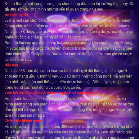
Để trở thành một trong những lựa chọn hàng đầu trên thị trường hiện nay,
đá
gà J88
sở hữu cho mình những yếu tố quan trọng như sau:
An toàn uy tín
J88 là một sân chơi cá cược trực tuyến được tập đoàn M.A.N Entertainment
Group chịu trách nhiệm quản lý và có trụ sở chính được đặt tại Philippines.
Nhà cái J88 được cấp giấy phép hoạt động hợp pháp và được hoạt động tại
nhiều quốc gia châu Á, trong đó có Việt Nam.
Sự tuân thủ các quy định pháp luật cùng với những tiêu chuẩn quốc tế trong
lĩnh vực giải trí cá cược trực tuyến được đảm bảo, dưới sự giám sát của bên
phía chính phủ Philippines. Bạn hoàn toàn có thể yên tâm tham gia cá cược
tại sân chơi này.
Bảo mật
Nhà cái J88 luôn đặt sự an toàn và bảo mật tuyệt đối thông tin của người
chơi lên hàng đầu. Chính vì vậy, J88 sử dụng những công nghệ mã hóa tiên
tiến nhất, đảm bảo mọi thông tin đều được bảo mật. Điều này cực kỳ quan
trọng trong các hoạt động cá cược trực tuyến.
Cam kết các giao dịch có tính trung thực và sự minh bạch
Với nguồn lực tài chính mạnh mẽ, nhà cái J88 cam kết tính trung thực và
minh bạch trong mọi giao dịch tiền bạc. Quá trình nạp và rút tiền được hướng
dẫn chi tiết và thực hiện một cách nhanh chóng tiện lợi, giúp người chơi yên
tâm khi tham gia nhà cái.
Chăm sóc khách hàng
Về dịch vụ chăm sóc khách hàng J88 cũng chú trọng không kém khi mà nhà
cái sở hữu một đội ngũ nhân viên cực kỳ chuyên nghiệp, luôn sẵn sàng giải
đáp và hỗ trợ mọi vấn đề mà người chơi có thể gặp phải trong quá trình tham