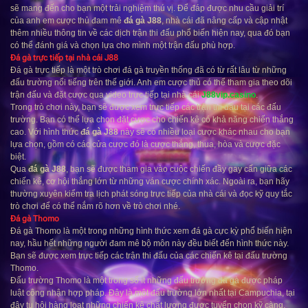
sẽ mang đến cho bạn một trải nghiệm thú vị. Để đáp được nhu cầu giải trí
của anh em cược thủ đam mê
đá gà J88
, nhà cái đã nâng cấp và cập nhật
thêm nhiều thông tin về các dịch trận thi đấu phổ biến hiện nay, qua đó bạn
có thể đánh giá và chọn lựa cho mình một trận đấu phù hợp.
Đá gà trực tiếp tại nhà cái J88
Đá gà trực tiếp là một trò chơi đá gà truyền thống đã có từ rất lâu từ những
đấu trường nổi tiếng trên thế giới. Anh em cược thủ có thể tham gia theo dõi
trận đấu và đặt cược qua video trực tiếp tại nhà cái
J88vip.casino
.
Trong trò chơi này, bạn sẽ được xem trực tiếp các trận thi đấu tại các đấu
trường. Bạn có thể lựa chọn đặt cược cho chiến kê có khả năng chiến thắng
cao. Với hình thức
đá gà J88
này sẽ có nhiều loại cược khác nhau cho bạn
lựa chọn, gồm có các cửa cược đó là cược thắng, thua, hòa và cược đặc
biệt.
Qua
đá gà J88
, bạn sẽ được tham gia vào cuộc chiến đầy gay cấn giữa các
chiến kê, cơ hội thắng lớn từ những ván cược chính xác. Ngoài ra, bạn hãy
thường xuyên kiểm tra lịch phát sóng trực tiếp của nhà cái và đọc kỹ quy tắc
trò chơi để có thể nắm rõ hơn về trò chơi nhé.
Đá gà Thomo
Đá gà Thomo là một trong những hình thức xem đá gà cực kỳ phổ biến hiện
nay, hầu hết những người đam mê bộ môn này đều biết đến hình thức này.
Bạn sẽ được xem trực tiếp các trận thi đấu của các chiến kê tại đấu trường
Thomo.
Đấu trường Thomo là một trong số ít những đấu trường đá gà được pháp
luật công nhận hợp pháp. Đây là một đấu trường lớn nhất tại Campuchia, tại
đây tụ hội hàng loạt những chiến kê chất lượng được tuyển chọn kỹ càng.