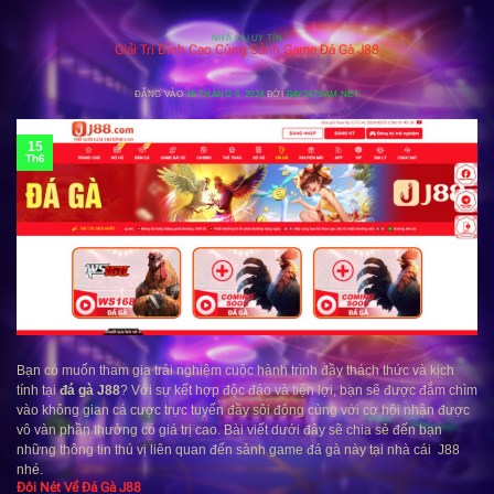
Bỏ
qua
NHÀ CÁI UY TÍN
nội
Giải Trí Đỉnh Cao Cùng Sảnh Game Đá Gà J88
dung
ĐĂNG VÀO
15 THÁNG 6, 2024
BỞI
BAY247SAM.NET
15
Th6
Bạn có muốn tham gia trải nghiệm cuộc hành trình đầy thách thức và kịch
tính tại
đá gà J88
? Với sự kết hợp độc đáo và tiện lợi, bạn sẽ được đắm chìm
vào không gian cá cược trực tuyến đầy sôi động cùng với cơ hội nhận được
vô vàn phần thưởng có giá trị cao. Bài viết dưới đây sẽ chia sẻ đến bạn
những thông tin thú vị liên quan đến sảnh game đá gà này tại nhà cái J88
nhé.
Đôi Nét Về Đá Gà J88