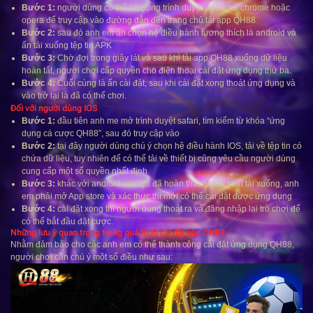
Bước 1:
người dùng có thể sử dụng trình duyệt web như chrome hoặc
opera để truy cập vào đường dẫn đến trang chủ tải app QH88
Bước 2:
sau đó anh em ấn chọn hệ điều hành tương thích là android và
ấn tải xuống tệp tin APK
Bước 3:
Chờ đợi trong giây lát và sau khi tải app QH88 xuống dữ liệu
hoàn tất, người chơi cấp quyền cho điện thoại cài đặt ứng dụng thứ ba.
Bước 4:
Cuối cùng là ấn cài đặt, sau khi cài đặt xong thoát ứng dụng và
vào trở lại là đã có thể chơi.
Đối với người dùng IOS
Bước 1:
đầu tiên anh me mở trình duyệt safari, tìm kiếm từ khóa “ứng
dụng cá cược QH88”, sau đó truy cập vào
Bước 2:
tại đây người dùng chú ý chọn hệ điều hành IOS, tải về tệp tin có
chứa dữ liệu, tuy nhiên để có thể tải về thiết bị cũng yêu cầu người dùng
cung cấp một số quyền nhất định
Bước 3:
khác với android sau khi đã hoàn thành quá trình tải xuống, anh
em phải mở App store và xác thực thì mới có thể cài đặt được ứng dụng
Bước 4:
cài đặt xong thì người dùng thoát ra và đăng nhập lại trò chơi để
có thể bắt đầu đặt cược.
Những lưu ý quan trọng trong quá trình cài đặt app QH88
Nhằm đảm bảo cho các anh em có thể thành công cài đặt ứng dụng QH88,
người chơi cần chú ý một số điều như sau: