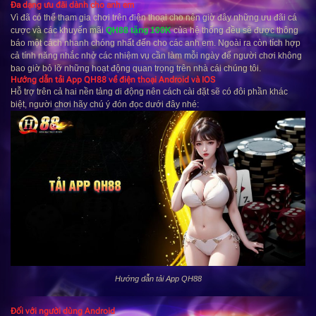
Đa dạng ưu đãi dành cho anh em
Vì đã có thể tham gia chơi trên điện thoại cho nên giờ đây những ưu đãi cá
cược và các khuyến mãi
QH88 tặng 100K
của hệ thống đều sẽ được thông
báo một cách nhanh chóng nhất đến cho các anh em. Ngoài ra còn tích hợp
cả tính năng nhắc nhở các nhiệm vụ cần làm mỗi ngày để người chơi không
bao giờ bỏ lỡ những hoạt động quan trọng trên nhà cái chúng tôi.
Hướng dẫn tải App QH88 về điện thoại Android và IOS
Hỗ trợ trên cả hai nền tảng di động nên cách cài đặt sẽ có đôi phần khác
biệt, người chơi hãy chú ý đón đọc dưới đây nhé:
Hướng dẫn tải App QH88
Đối với người dùng Android