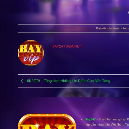
Bài viết này được đăng
BAY247SAM.NET
8KBET9 – Tổng Hợp Những Ưu Điểm Của Nền Tảng
Bay247
- Phiên bản nâng cấp 
hấp dẫn hàng đầu Việt Nam. Tải 