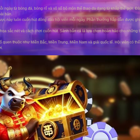
i ngày từ bóng đá, bóng rổ và vô số bộ môn thể thao đa dạng từ khắp thế giới. 
ài bản.
u vực này luôn cuốn hút đông đảo hội viên mỗi ngày. Phần thưởng hấp dẫn được gh
 họa sắc nét và cách chơi cuốn hút. Sảnh bắn cá là lựa chọn hoàn hảo cho những 
 quen thuộc như Miền Bắc, Miền Trung, Miền Nam và giải quốc tế. Hội viên có thể
i.