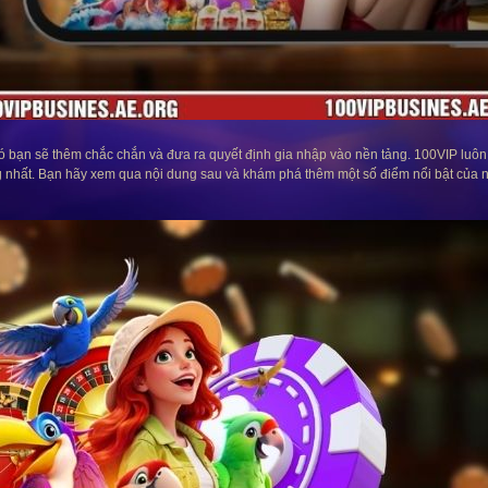
đó bạn sẽ thêm chắc chắn và đưa ra quyết định gia nhập vào nền tảng. 100VIP luôn
g nhất. Bạn hãy xem qua nội dung sau và khám phá thêm một số điểm nổi bật của 