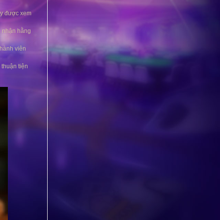
Đây được xem
i nhận hằng
thành viên
 thuận tiện