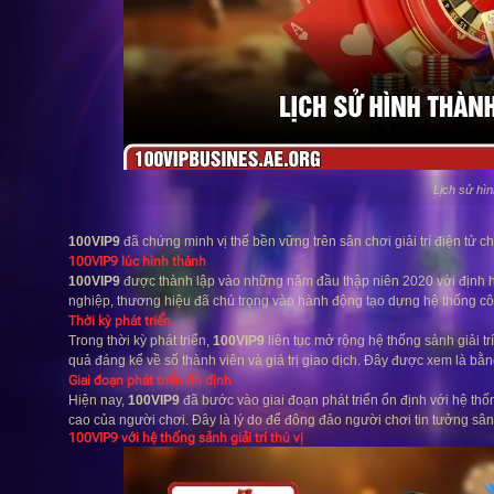
Lịch sử hìn
100VIP9
đã chứng minh vị thế bền vững trên sân chơi giải trí điện tử c
100VIP9 lúc hình thành
100VIP9
được thành lập vào những năm đầu thập niên 2020 với định hướn
nghiệp, thương hiệu đã chú trọng vào hành động tạo dựng hệ thống cô
Thời kỳ phát triển
Trong thời kỳ phát triển,
100VIP9
liên tục mở rộng hệ thống sảnh giải t
quả đáng kể về số thành viên và giá trị giao dịch. Đây được xem là b
Giai đoạn phát triển ổn định
Hiện nay,
100VIP9
đã bước vào giai đoạn phát triển ổn định với hệ thố
cao của người chơi. Đây là lý do để đông đảo người chơi tin tưởng sân
100VIP9 với hệ thống sảnh giải trí thú vị