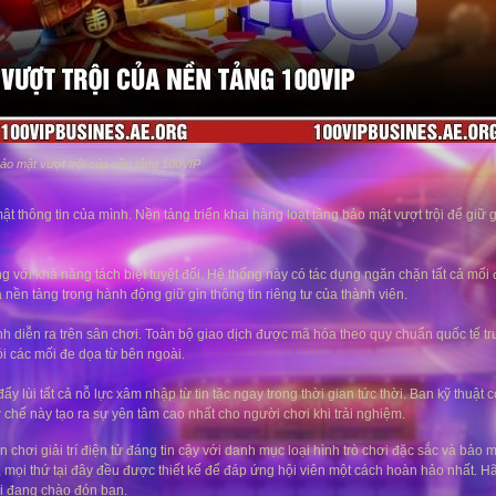
ảo mật vượt trội của nền tảng 100VIP
 thông tin của mình. Nền tảng triển khai hàng loạt tầng bảo mật vượt trội để giữ g
 với khả năng tách biệt tuyệt đối. Hệ thống này có tác dụng ngăn chặn tất cả mối
 nền tảng trong hành động giữ gìn thông tin riêng tư của thành viên.
h diễn ra trên sân chơi. Toàn bộ giao dịch được mã hóa theo quy chuẩn quốc tế tr
i các mối đe dọa từ bên ngoài.
 lùi tất cả nỗ lực xâm nhập từ tin tặc ngay trong thời gian tức thời. Ban kỹ thuật c
ơ chế này tạo ra sự yên tâm cao nhất cho người chơi khi trải nghiệm.
hơi giải trí điện tử đáng tin cậy với danh mục loại hình trò chơi đặc sắc và bảo 
 mọi thứ tại đây đều được thiết kế để đáp ứng hội viên một cách hoàn hảo nhất. H
rị đang chào đón bạn.