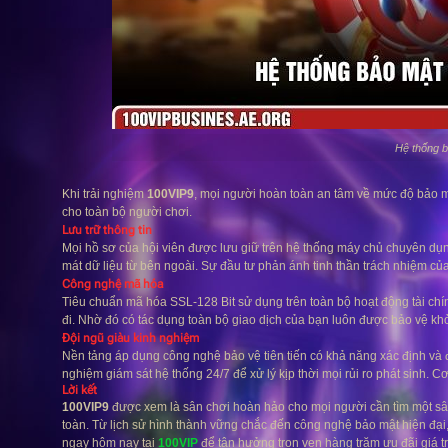
Hệ thống b
Khi trải nghiệm
100VIP9
, mọi người hoàn toàn an tâm về mức độ bảo mật
cho toàn bộ người chơi.
Lưu trữ thông tin
Mọi hồ sơ của hội viên được lưu giữ trên hệ thống máy chủ chuyên dụng
mát dữ liệu từ bên ngoài. Sự đầu tư phản ánh tinh thần trách nhiệm của
Công nghệ mã hóa
Tiêu chuẩn mã hóa SSL-128 Bit sử dụng trên toàn bộ hoạt động tài chín
đi. Nhờ đó có tác dụng toàn bộ giao dịch của bạn luôn được bảo vệ khỏ
Đội ngũ giàu kinh nghiệm
Nền tảng áp dụng công nghệ bảo vệ tiên tiến có khả năng xác định và đẩy
nghiệm giám sát hệ thống 24/7 để xử lý kịp thời mọi rủi ro phát sinh. C
Lời kết
100VIP9
được xem là sân chơi hoàn hảo cho mọi người cần tìm một sân c
toàn. Từ lịch sử hình thành vững chắc đến công nghệ bảo mật hiện đại,
ngay hôm nay tại
100VIP
để tận hưởng trọn vẹn hàng trăm ưu đãi giá t