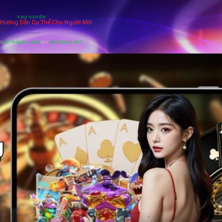
KINH NGHIỆM
 Hướng Dẫn Cụ Thể Cho Người Mới
ÀO
30 THÁNG 6, 2026
BỞI
BAY247SAM.NET